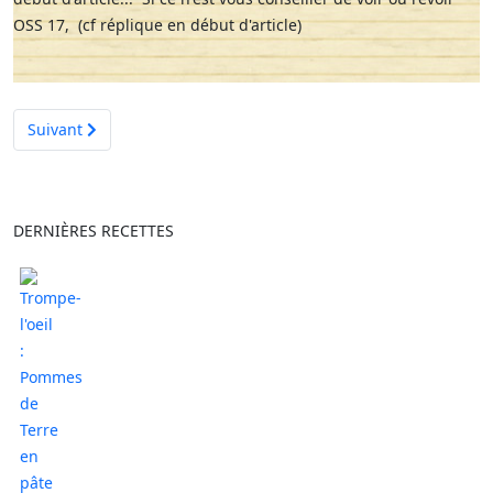
OSS 17, (cf réplique en début d'article)
Article suivant : Ketchup de betteraves
Suivant
DERNIÈRES RECETTES