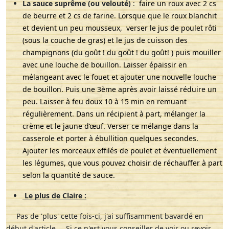
La sauce suprême (ou velouté)
:
faire un roux avec 2 cs
de beurre et 2 cs de farine. Lorsque que le roux blanchit
et devient un peu mousseux, verser le jus de poulet rôti
(sous la couche de gras) et le jus de cuisson des
champignons (du goût ! du goût ! du goût! ) puis mouiller
avec une louche de bouillon. Laisser épaissir en
mélangeant avec le fouet et ajouter une nouvelle louche
de bouillon. Puis une 3ème après avoir laissé réduire un
peu. Laisser à feu doux 10 à 15 min en remuant
régulièrement. Dans un récipient à part, mélanger la
crème et le jaune d’œuf. Verser ce mélange dans la
casserole et porter à ébullition quelques secondes.
Ajouter les morceaux effilés de poulet et éventuellement
les légumes, que vous pouvez choisir de réchauffer à part
selon la quantité de sauce.
Le plus de Claire :
Pas de 'plus' cette fois-ci, j'ai suffisamment bavardé en
début d'article... Si ce n'est vous conseiller de voir ou revoir