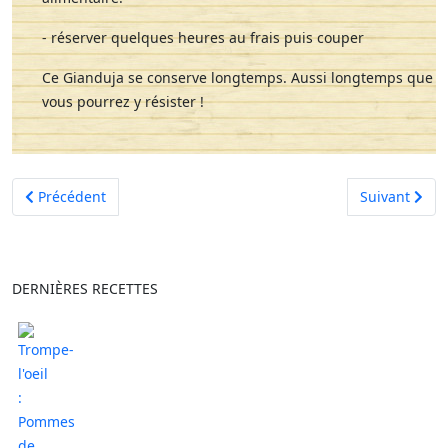
- réserver quelques heures au frais puis couper
Ce Gianduja se conserve longtemps. Aussi longtemps que
vous pourrez y résister !
Article précédent : Moelleux à la crème de marrons, clémentin
Article suiva
Précédent
Suivant
DERNIÈRES RECETTES