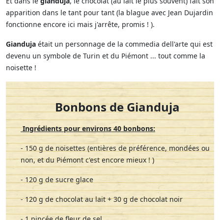
Et dans le
gianduja
, le chocolat (au lait le plus souvent) fait son
apparition dans le tant pour tant (la blague avec Jean Dujardin
fonctionne encore ici mais j'arrête, promis ! ).
Gianduja
était un personnage de la commedia dell'arte qui est
devenu un symbole de Turin et du Piémont ... tout comme la
noisette !
Bonbons de Gianduja
Ingrédients pour environs 40 bonbons:
- 150 g de noisettes (entières de préférence, mondées ou
non, et du Piémont c'est encore mieux ! )
- 120 g de sucre glace
- 120 g de chocolat au lait + 30 g de chocolat noir
- 1 pincée de fleur de sel